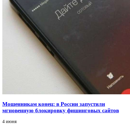
12:39
Сладкий праздник в Волгограде: в Центральном
парке прошёл фестиваль „Арбузный переполох“
15:10
Волгоградские компании нарастили экспорт:
заключены контракты на 3,6 млн долларов
Все новости
Мошенникам конец: в России запустили
мгновенную блокировку фишинговых сайтов
4 июня