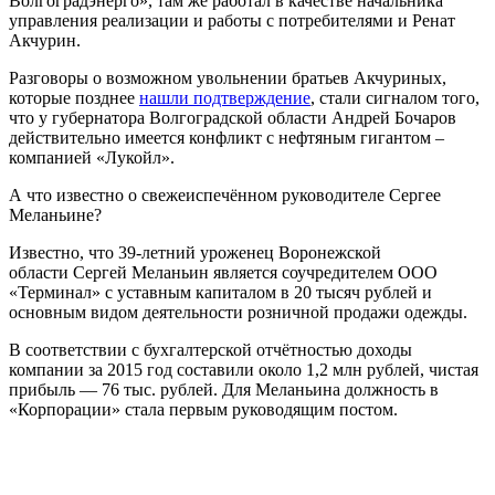
Волгоградэнерго», там же работал в качестве начальника
управления реализации и работы с потребителями и Ренат
Акчурин.
Разговоры о возможном увольнении братьев Акчуриных,
которые позднее
нашли подтверждение
, стали сигналом того,
что у губернатора Волгоградской области Андрей Бочаров
действительно имеется конфликт с нефтяным гигантом –
компанией «Лукойл».
А что известно о свежеиспечённом руководителе Сергее
Меланьине?
Известно, что 39-летний уроженец Воронежской
области Сергей Меланьин является соучредителем ООО
«Терминал» с уставным капиталом в 20 тысяч рублей и
основным видом деятельности розничной продажи одежды.
В соответствии с бухгалтерской отчётностью доходы
компании за 2015 год составили около 1,2 млн рублей, чистая
прибыль — 76 тыс. рублей. Для Меланьина должность в
«Корпорации» стала первым руководящим постом.