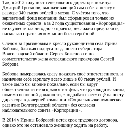
Так, в 2012 году пост генерального директора покинул
Дмитрий Грызанов, выплачивающий сам себе зарплату в
размере 340 тысяч рублей в месяц. С учётом того, что
зарплатный фонд компании был сформирован только из
бюджетных средств, а за 2 года существования «Корпорация»
не осуществила ни одного проекта, несложно представить,
насколько стратегия компании была серьёзной.
Следом за Грызановым в кресло руководителя села Ирина
Боброва, близкая подруга тогдашнего губернатора
Волгоградской области Сергея Боженова и по
совместительству жена астраханского прокурора Сергей
Боброва.
Боброва намеревалась сразу показать своё ответственность и
назначила себе зарплату всего лишь в 80 тысяч рублей. И
такое было бы вполне похвально, если бы вдруг
общественности не вскрылся тот факт, что руководительница,
помимо основной должности, «подрабатывает» ещё на посту
директора в дочерней компании «Социально-экономическое
развитие Волгоградской области» без согласия
наблюдательного совета «Корпорации».
В 2014 у Ирины Бобровой истёк срок трудового договора,
однако это не остановило женщину ходить на работу,