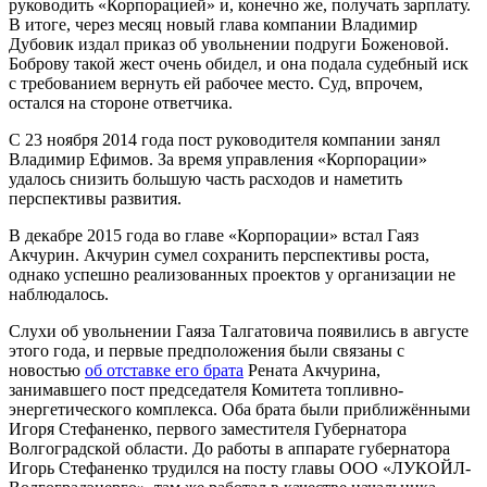
руководить «Корпорацией» и, конечно же, получать зарплату.
В итоге, через месяц новый глава компании Владимир
Дубовик издал приказ об увольнении подруги Боженовой.
Боброву такой жест очень обидел, и она подала судебный иск
с требованием вернуть ей рабочее место. Суд, впрочем,
остался на стороне ответчика.
С 23 ноября 2014 года пост руководителя компании занял
Владимир Ефимов. За время управления «Корпорации»
удалось снизить большую часть расходов и наметить
перспективы развития.
В декабре 2015 года во главе «Корпорации» встал Гаяз
Акчурин. Акчурин сумел сохранить перспективы роста,
однако успешно реализованных проектов у организации не
наблюдалось.
Слухи об увольнении Гаяза Талгатовича появились в августе
этого года, и первые предположения были связаны с
новостью
об отставке его брата
Рената Акчурина,
занимавшего пост председателя Комитета топливно-
энергетического комплекса. Оба брата были приближёнными
Игоря Стефаненко, первого заместителя Губернатора
Волгоградской области. До работы в аппарате губернатора
Игорь Стефаненко трудился на посту главы ООО «ЛУКОЙЛ-