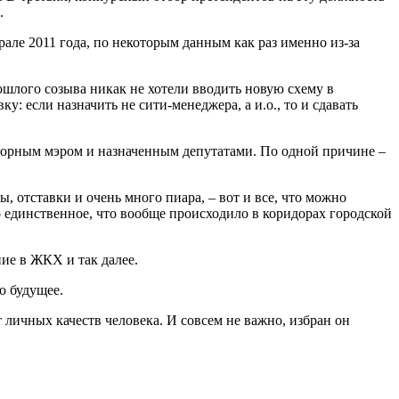
.
але 2011 года, по некоторым данным как раз именно из-за
рошлого созыва никак не хотели вводить новую схему в
у: если назначить не сити-менеджера, а и.о., то и сдавать
ыборным мэром и назначенным депутатами. По одной причине –
, отставки и очень много пиара, – вот и все, что можно
о единственное, что вообще происходило в коридорах городской
ие в ЖКХ и так далее.
о будущее.
 личных качеств человека. И совсем не важно, избран он