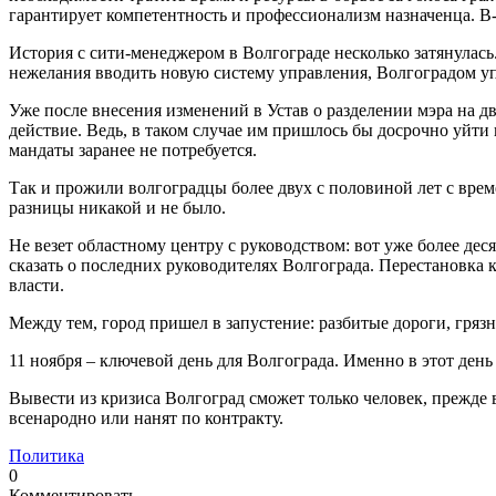
гарантирует компетентность и профессионализм назначенца. В-
История с сити-менеджером в Волгограде несколько затянулась
нежелания вводить новую систему управления, Волгоградом уп
Уже после внесения изменений в Устав о разделении мэра на д
действие. Ведь, в таком случае им пришлось бы досрочно уйти в 
мандаты заранее не потребуется.
Так и прожили волгоградцы более двух с половиной лет с вр
разницы никакой и не было.
Не везет областному центру с руководством: вот уже более дес
сказать о последних руководителях Волгограда. Перестановка 
власти.
Между тем, город пришел в запустение: разбитые дороги, гряз
11 ноября – ключевой день для Волгограда. Именно в этот день 
Вывести из кризиса Волгоград сможет только человек, прежде 
всенародно или нанят по контракту.
Политика
0
Комментировать