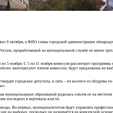
овал 9 октября, а ФИО главы городской администрации обнароду
н России, проработавший на муниципальной службе не менее тр
я по 5 ноября. С 5 по 11 ноября комиссия рассмотрит программ
наиболее заинтересуют членов комиссии, будут предложены на в
утвердят городские депутаты, и пять – их коллеги из облдумы п
ты».
лав муниципальных образований родилась совсем не на местном 
ив последних в вертикаль власти.
воды. Во-первых, муниципалитетом будет управлять профессион
ждан на выборах, поскольку он назначается на конкурсной основ