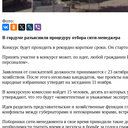
Фото:
В гордуме разъяснили процедуру отбора сити-менеджера
Конкурс будет проходить в рекордно короткие сроки. Он старт
Принять участие в конкурсе может, по идее, любой граждани
персоналом».
Заявления от соискателей должности принимаются с 23 октябр
хозяйством. После этого несколько кандидатов, чьи проекты 
народные избранники утвердят на заседании 11 ноября.
В конкурсную комиссию войдет 15 человек, десять из которых 
утверждают, что это будут «компетентные и уважаемые экспер
Идея разделить представительские и хозяйственные функции г
конфликты между губернаторами и непокорными мэрами, встро
Поборники сити-менеджмента в свое время приводили такие до
необходимости тратить время и ресурсы в борьбе за голоса гра