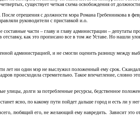
четвертых, существует четкая схема освобождения от должности
. После отрешения с должности мэра Романа Гребенникова в февр
равляли руководители с приставкой и.о.
ве составные части – главу и главу администрации – депутаты п
отставку, как это прописано все в том же Уставе. Но нашли уловк
еменной администрацией, и не смогли оценить разницу между в
яти лет ни один мэр не выслужил положенный ему срок. Скандалы
кадров происходила стремительно. Такое впечатление, словно эт
ные улицы, долги за потребленные ресурсы, бедственное положен
станет ясно, по какому пути пойдет дальше город и есть ли у нег
всего, любящий его, не желающий ему навредить. Зависит это от