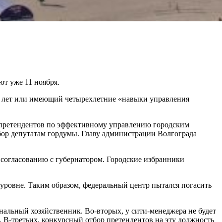
ют уже 11 ноября.
ех лет или имеющий четырехлетние «навыки управления
ы претендентов по эффективному управлению городским
ыбор депутатам гордумы. Главу администрации Волгограда
о согласованию с губернатором. Городские избранники
уровне. Таким образом, федеральный центр пытался погасить
альный хозяйственник. Во-вторых, у сити-менеджера не будет
е. В-третьих, конкурсный отбор претендентов на эту должность