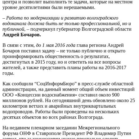
центра и позволит выполнить те задачи, которые на местном
уровне десятилетиями были нерешаемыми.
–
Работа по модернизации и развитию волгоградского
водоканала должна быть не только профессиональной, но и
публичной
, – подчеркнул губернатор Волгоградской области
Андрей Бочаров.
В связи с этим,
до 1 мая 2016 года
глава региона Андрей
Бочаров поставил задачу – не только публично и открыто
проинформировать общественность о результатах,
достигнутых в 2015 году, но и ответить на все вопросы
жителей, а также представить планы работы на 2016-2017
годы.
Как сообщили “СоцИнформБюро” в пресс-службе областной
администрации, на данный момент общий объем инвестиций
ООО «Концессии водоснабжения» составил около 900
миллионов рублей. На сегодняшний день обновлено около 25
километров ветхих и аварийных внутриквартальных
водопроводов. Работы были проведены на нескольких
десятках объектов во всех районах Волгограда.
На недавнем пленарном заседании Межрегионального
форума ОНФ в Ставрополе Президент РФ Владимир Путин
заявил, что за концессиями нужно пристально следить,