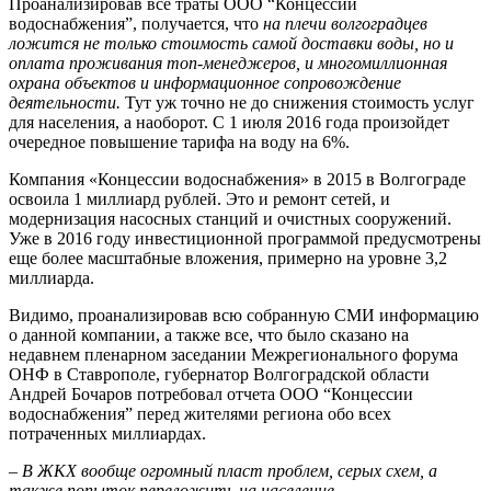
Проанализировав все траты ООО “Концессии
водоснабжения”, получается, что
на плечи волгоградцев
ложится не только стоимость самой доставки воды, но и
оплата проживания топ-менеджеров, и многомиллионная
охрана объектов и информационное сопровождение
деятельности.
Тут уж точно не до снижения стоимость услуг
для населения, а наоборот. С 1 июля 2016 года произойдет
очередное повышение тарифа на воду на 6%.
Компания «Концессии водоснабжения» в 2015 в Волгограде
освоила 1 миллиард рублей. Это и ремонт сетей, и
модернизация насосных станций и очистных сооружений.
Уже в 2016 году инвестиционной программой предусмотрены
еще более масштабные вложения, примерно на уровне 3,2
миллиарда.
Видимо, проанализировав всю собранную СМИ информацию
о данной компании, а также все, что было сказано на
недавнем пленарном заседании Межрегионального форума
ОНФ в Ставрополе, губернатор Волгоградской области
Андрей Бочаров потребовал отчета ООО “Концессии
водоснабжения” перед жителями региона обо всех
потраченных миллиардах.
–
В ЖКХ вообще огромный пласт проблем, серых схем, а
также попыток переложить на население