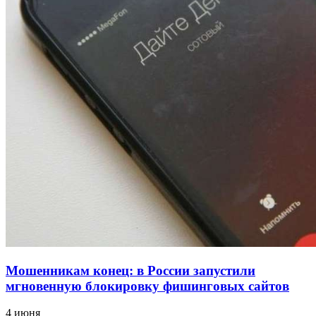
напала на незнакомую женщину с ножом
12:39
Сладкий праздник в Волгограде: в Центральном
парке прошёл фестиваль „Арбузный переполох“
15:10
Волгоградские компании нарастили экспорт:
заключены контракты на 3,6 млн долларов
Все новости
Мошенникам конец: в России запустили
мгновенную блокировку фишинговых сайтов
4 июня