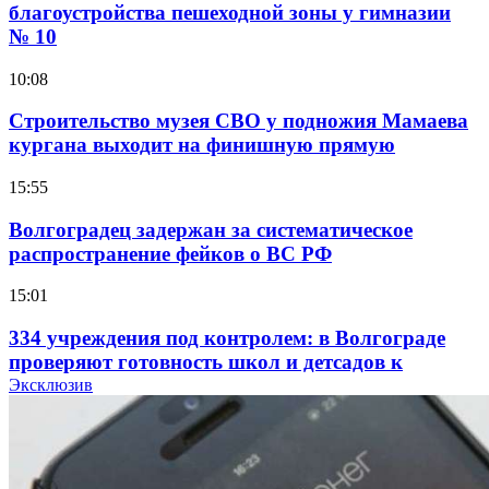
благоустройства пешеходной зоны у гимназии
№ 10
10:08
Строительство музея СВО у подножия Мамаева
кургана выходит на финишную прямую
15:55
Волгоградец задержан за систематическое
распространение фейков о ВС РФ
15:01
334 учреждения под контролем: в Волгограде
проверяют готовность школ и детсадов к
учебному году
Эксклюзив
13:47
Покушение на убийство в Волгограде: девушка