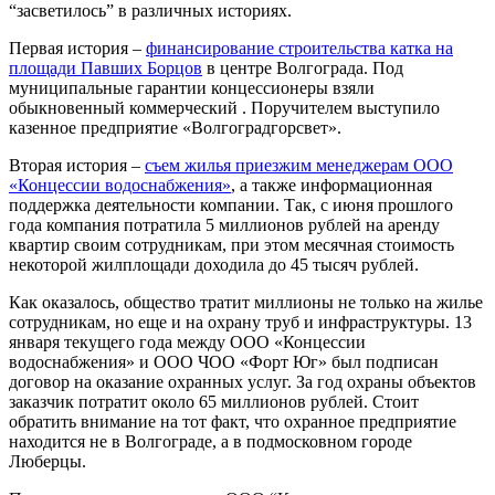
“засветилось” в различных историях.
Первая история –
финансирование строительства катка на
площади Павших Борцов
в центре Волгограда. Под
муниципальные гарантии концессионеры взяли
обыкновенный коммерческий . Поручителем выступило
казенное предприятие «Волгоградгорсвет».
Вторая история –
съем жилья приезжим менеджерам ООО
«Концессии водоснабжения»
, а также информационная
поддержка деятельности компании. Так, с июня прошлого
года компания потратила 5 миллионов рублей на аренду
квартир своим сотрудникам, при этом месячная стоимость
некоторой жилплощади доходила до 45 тысяч рублей.
Как оказалось, общество тратит миллионы не только на жилье
сотрудникам, но еще и на охрану труб и инфраструктуры. 13
января текущего года между ООО «Концессии
водоснабжения» и ООО ЧОО «Форт Юг» был подписан
договор на оказание охранных услуг. За год охраны объектов
заказчик потратит около 65 миллионов рублей. Стоит
обратить внимание на тот факт, что охранное предприятие
находится не в Волгограде, а в подмосковном городе
Люберцы.