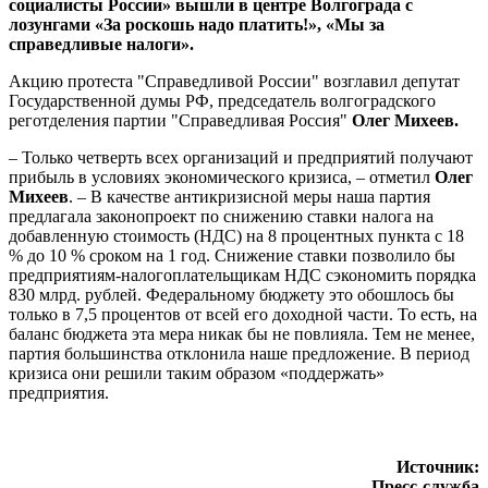
социалисты России» вышли в центре Волгограда с
лозунгами «За роскошь надо платить!», «Мы за
справедливые налоги».
Акцию протеста "Справедливой России" возглавил депутат
Государственной думы РФ, председатель волгоградского
реготделения партии "Справедливая Россия"
Олег Михеев.
– Только четверть всех организаций и предприятий получают
прибыль в условиях экономического кризиса, – отметил
Олег
Михеев
. – В качестве антикризисной меры наша партия
предлагала законопроект по снижению ставки налога на
добавленную стоимость (НДС) на 8 процентных пункта с 18
% до 10 % сроком на 1 год. Снижение ставки позволило бы
предприятиям-налогоплательщикам НДС сэкономить порядка
830 млрд. рублей. Федеральному бюджету это обошлось бы
только в 7,5 процентов от всей его доходной части. То есть, на
баланс бюджета эта мера никак бы не повлияла. Тем не менее,
партия большинства отклонила наше предложение. В период
кризиса они решили таким образом «поддержать»
предприятия.
Источник:
Пресс-служба