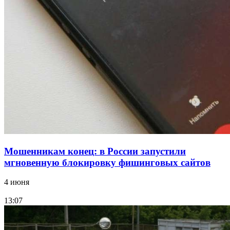
Покушение на убийство в Волгограде: девушка
напала на незнакомую женщину с ножом
12:39
Сладкий праздник в Волгограде: в Центральном
парке прошёл фестиваль „Арбузный переполох“
Все новости
Мошенникам конец: в России запустили
мгновенную блокировку фишинговых сайтов
4 июня
13:07