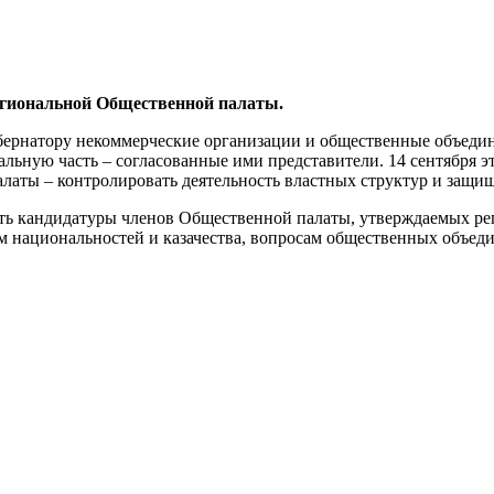
егиональной Общественной палаты.
убернатору некоммерческие организации и общественные объедин
стальную часть – согласованные ими представители. 14 сентября
алаты – контролировать деятельность властных структур и защищ
еть кандидатуры членов Общественной палаты, утверждаемых р
лам национальностей и казачества, вопросам общественных объ