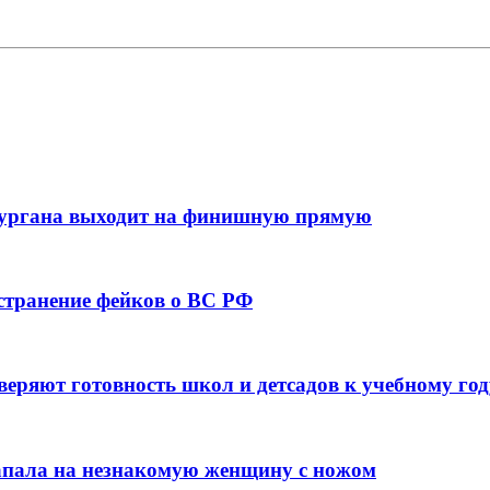
кургана выходит на финишную прямую
остранение фейков о ВС РФ
веряют готовность школ и детсадов к учебному год
напала на незнакомую женщину с ножом