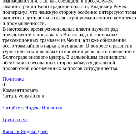
взаимодействия. Так, как сообщили в пресс-службе
администрации Волгоградской области, Владимир Ремек
подчеркнул, что чешскую сторону особенно интересуют темы
развития партнерства в сфере агропромышленного комплекса
и промышленности.
В настоящее время региональные власти изучают ряд
предложений о поставках в Волгоград низкопольных
трехсекционных трамваем из Чехии, а также обновлении
всего трамвайного парка к мундиалю. В вопросе о развитии
туристических и деловых отношений речь шла о появлении в
Волгограде визового центра. В дальнейшем специалисты
обеих заинтересованных сторон займутся детальной
проработкой обозначенных вопросов сотрудничества.
Политика
0
Комментировать
Читать volgasib.ru в
Читайте в Яндекс Новостях
Группа в vk
Канал в Яндекс Дзен