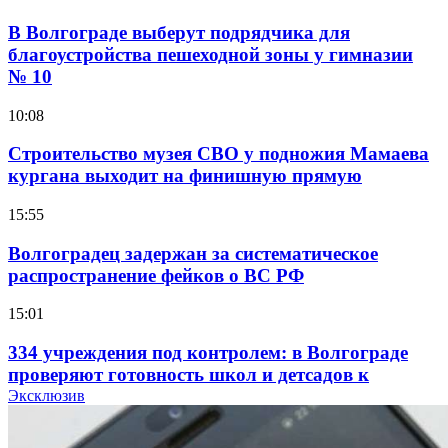
В Волгограде выберут подрядчика для
благоустройства пешеходной зоны у гимназии
№ 10
10:08
Строительство музея СВО у подножия Мамаева
кургана выходит на финишную прямую
15:55
Волгоградец задержан за систематическое
распространение фейков о ВС РФ
15:01
334 учреждения под контролем: в Волгограде
проверяют готовность школ и детсадов к
учебному году
Эксклюзив
13:47