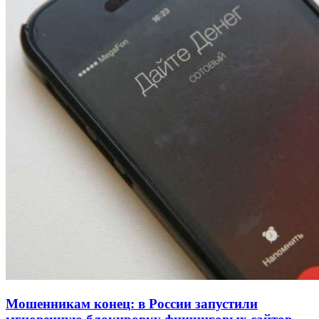
Покушение на убийство в Волгограде: девушка
напала на незнакомую женщину с ножом
12:39
Сладкий праздник в Волгограде: в Центральном
парке прошёл фестиваль „Арбузный переполох“
15:10
Волгоградские компании нарастили экспорт:
заключены контракты на 3,6 млн долларов
Все новости
Мошенникам конец: в России запустили