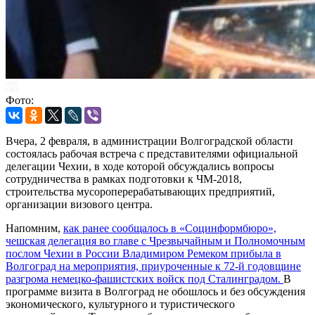
Фото:
Вчера, 2 февраля, в администрации Волгоградской области
состоялась рабочая встреча с представителями официальной
делегации Чехии, в ходе которой обсуждались вопросы
сотрудничества в рамках подготовки к ЧМ-2018,
строительства мусороперерабатывающих предприятий,
организации визового центра.
Напомним,
как ранее сообщалось в «Социнформбюро»,
чешская делегация во главе с Чрезвычайным и Полномочным
послом Чехии в России Владимиром Ремеком прибыла в
Волгоград на мероприятия, приуроченные к 72-й годовщине
разгрома немецко-фашистских войск под Сталинградом.
В
программе визита в Волгоград не обошлось и без обсуждения
экономического, культурного и туристического