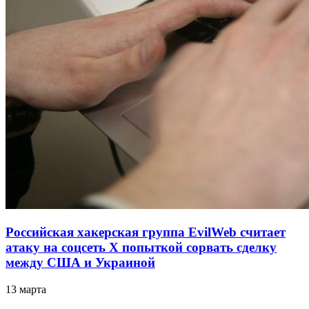
Российская хакерская группа EvilWeb считает
атаку на соцсеть Х попыткой сорвать сделку
между США и Украиной
13 марта