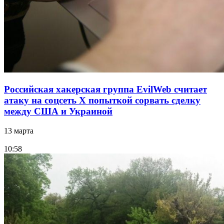
Российская хакерская группа EvilWeb считает
атаку на соцсеть Х попыткой сорвать сделку
между США и Украиной
13 марта
10:58