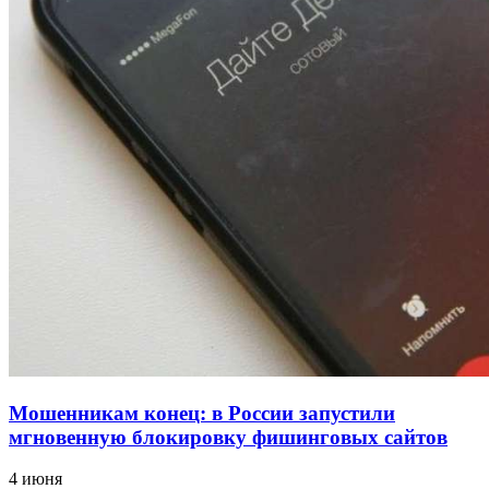
напала на незнакомую женщину с ножом
12:39
Сладкий праздник в Волгограде: в Центральном
парке прошёл фестиваль „Арбузный переполох“
15:10
Волгоградские компании нарастили экспорт:
заключены контракты на 3,6 млн долларов
Все новости
Мошенникам конец: в России запустили
мгновенную блокировку фишинговых сайтов
4 июня