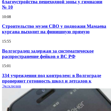
благоустройства пешеходной зоны у гимназии
№ 10
10:08
Строительство музея СВО у подножия Мамаева
кургана выходит на финишную прямую
15:55
Волгоградец задержан за систематическое
распространение фейков о ВС РФ
15:01
334 учреждения под контролем: в Волгограде
проверяют готовность школ и детсадов к
учебному году
Эксклюзив
13:47
Покушение на убийство в Волгограде: девушка