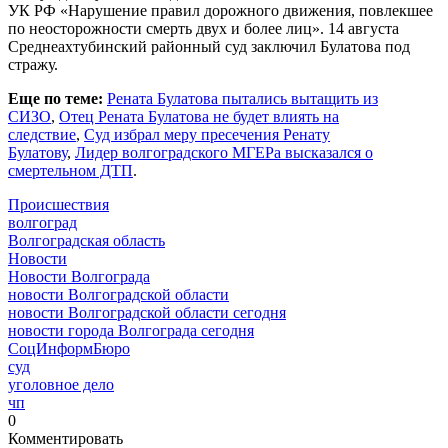
УК РФ «Нарушение правил дорожного движения, повлекшее
по неосторожности смерть двух и более лиц». 14 августа
Среднеахтубинский районный суд заключил Булатова под
стражу.
Еще по теме:
Рената Булатова пытались вытащить из
СИЗО
,
Отец Рената Булатова не будет влиять на
следствие
,
Суд избрал меру пресечения Ренату
Булатову
,
Лидер волгоградского МГЕРа высказался о
смертельном ДТП
.
Происшествия
волгоград
Волгоградская область
Новости
Новости Волгограда
новости Волгоградской области
новости Волгоградской области сегодня
новости города Волгограда сегодня
СоцИнформБюро
суд
уголовное дело
чп
0
Комментировать