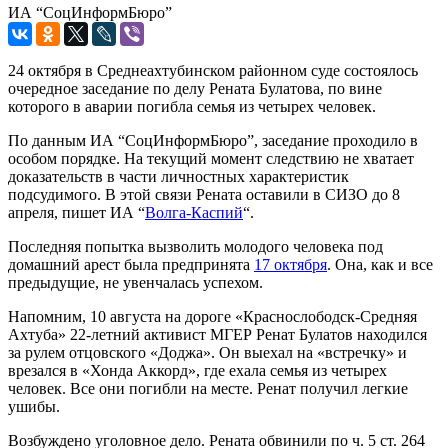
ИА “СоцИнформБюро”
24 октября в Среднеахтубинском районном суде состоялось
очередное заседание по делу Рената Булатова, по вине
которого в аварии погибла семья из четырех человек.
По данным ИА “СоцИнформБюро”, заседание проходило в
особом порядке. На текущий момент следствию не хватает
доказательств в части личностных характеристик
подсудимого. В этой связи Рената оставили в СИЗО до 8
апреля, пишет ИА “
Волга-Каспий
“.
Последняя попытка вызволить молодого человека под
домашний арест была предпринята
17 октября
. Она, как и все
предыдущие, не увенчалась успехом.
Напомним, 10 августа на дороге «Краснослободск-Средняя
Ахтуба» 22-летний активист МГЕР Ренат Булатов находился
за рулем отцовского «Доджа». Он выехал на «встречку» и
врезался в «Хонда Аккорд», где ехала семья из четырех
человек. Все они погибли на месте. Ренат получил легкие
ушибы.
Возбуждено уголовное дело. Рената обвинили по ч. 5 ст. 264