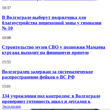
10:37
В Волгограде выберут подрядчика для
благоустройства пешеходной зоны у гимназии
№ 10
10:08
Строительство музея СВО у подножия Мамаева
кургана выходит на финишную прямую
15:55
Волгоградец задержан за систематическое
распространение фейков о ВС РФ
15:01
334 учреждения под контролем: в Волгограде
проверяют готовность школ и детсадов к
учебному году
Эксклюзив