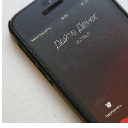
13:47
Покушение на убийство в Волгограде: девушка
напала на незнакомую женщину с ножом
12:39
Сладкий праздник в Волгограде: в Центральном
парке прошёл фестиваль „Арбузный переполох“
15:10
Волгоградские компании нарастили экспорт:
заключены контракты на 3,6 млн долларов
Все новости