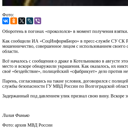
Фото:
Оборотень в погонах «прокололся» в момент получения взятки
Как сообщили ИА «СоцИнформБюро» в пресс-службе СУ СК Росси
мошенничество, совершенное лицом с использованием своего с
области.
Всё началось с сообщения о драке в Котельниково в августе э
место и вскоре обнаружили украшения. Как оказалось, их никто
своё «бездействие», полицейский «сфабрикует» дело против не
Парень, согласившись на такие условия, договорился с полицейс
службы безопасности ГУ МВД России по Волгоградской област
Задержанный под давлением улик признал свою вину. Вскоре э
Лилия Финько
Фото: архив МВД России