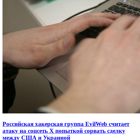
Российская хакерская группа EvilWeb считает
атаку на соцсеть Х попыткой сорвать сделку
между США и Украиной