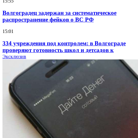
15:55
Волгоградец задержан за систематическое
распространение фейков о ВС РФ
15:01
334 учреждения под контролем: в Волгограде
проверяют готовность школ и детсадов к
учебному году
Эксклюзив
13:47
Покушение на убийство в Волгограде: девушка
напала на незнакомую женщину с ножом
12:39
Сладкий праздник в Волгограде: в Центральном
парке прошёл фестиваль „Арбузный переполох“
15:10