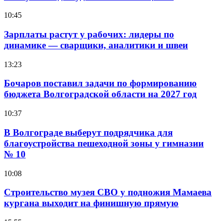
10:45
Зарплаты растут у рабочих: лидеры по
динамике — сварщики, аналитики и швеи
13:23
Бочаров поставил задачи по формированию
бюджета Волгоградской области на 2027 год
10:37
В Волгограде выберут подрядчика для
благоустройства пешеходной зоны у гимназии
№ 10
10:08
Строительство музея СВО у подножия Мамаева
кургана выходит на финишную прямую