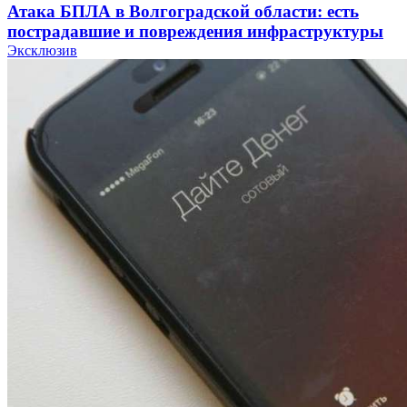
Атака БПЛА в Волгоградской области: есть
пострадавшие и повреждения инфраструктуры
Эксклюзив
12:01
Волгоградские вузы в топе зарплатного
рейтинга: ВолгГТУ и ВолгГМУ вошли в топ‑15
для химической отрасли и фармацевтики
18:39
В Красноармейском районе Волгограда стартует
конкурс на ремонт моста через Волго‑Донской
судоходный канал
12:28
Фестиваль #ТриЧетыре в Волгограде пройдёт
11–13 сентября в рамках Года единства народов
России
Все новости