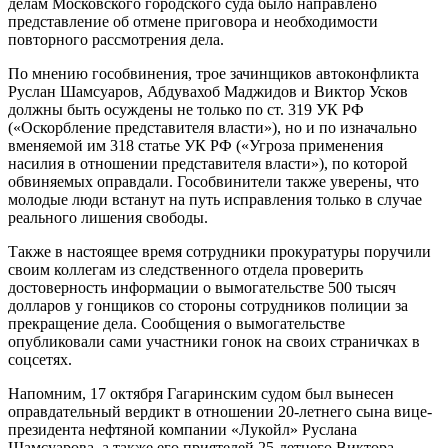
делам Московского городского суда было направлено
представление об отмене приговора и необходимости
повторного рассмотрения дела.
По мнению гособвинения, трое зачинщиков автоконфликта
Руслан Шамсуаров, Абдувахоб Маджидов и Виктор Усков
должны быть осуждены не только по ст. 319 УК РФ
(«Оскорбление представителя власти»), но и по изначально
вменяемой им 318 статье УК РФ («Угроза применения
насилия в отношении представителя власти»), по которой
обвиняемых оправдали. Гособвинители также уверены, что
молодые люди встанут на путь исправления только в случае
реального лишения свободы.
Также в настоящее время сотрудники прокуратуры поручили
своим коллегам из следственного отдела проверить
достоверность информации о вымогательстве 500 тысяч
долларов у гонщиков со стороны сотрудников полиции за
прекращение дела. Сообщения о вымогательстве
опубликовали сами участники гонок на своих страничках в
соцсетях.
Напомним, 17 октября Гагаринским судом был вынесен
оправдательный вердикт в отношении 20-летнего сына вице-
президента нефтяной компании «Лукойл» Руслана
Шамсуарова, а также его приятелей 25-летнего Виктора