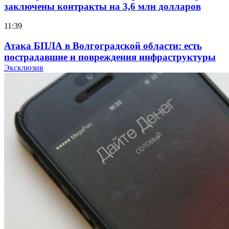
заключены контракты на 3,6 млн долларов
11:39
Атака БПЛА в Волгоградской области: есть
пострадавшие и повреждения инфраструктуры
Эксклюзив
12:01
Волгоградские вузы в топе зарплатного
рейтинга: ВолгГТУ и ВолгГМУ вошли в топ‑15
для химической отрасли и фармацевтики
18:39
В Красноармейском районе Волгограда стартует
конкурс на ремонт моста через Волго‑Донской
судоходный канал
12:28
Фестиваль #ТриЧетыре в Волгограде пройдёт