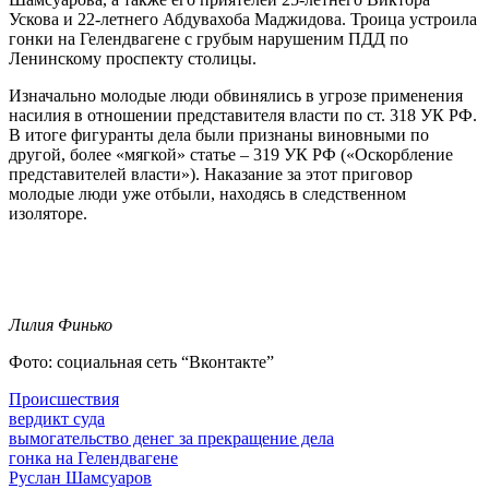
Ускова и 22-летнего Абдувахоба Маджидова. Троица устроила
гонки на Гелендвагене с грубым нарушеним ПДД по
Ленинскому проспекту столицы.
Изначально молодые люди обвинялись в угрозе применения
насилия в отношении представителя власти по ст. 318 УК РФ.
В итоге фигуранты дела были признаны виновными по
другой, более «мягкой» статье – 319 УК РФ («Оскорбление
представителей власти»). Наказание за этот приговор
молодые люди уже отбыли, находясь в следственном
изоляторе.
Лилия Финько
Фото: социальная сеть “Вконтакте”
Происшествия
вердикт суда
вымогательство денег за прекращение дела
гонка на Гелендвагене
Руслан Шамсуаров