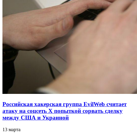
Российская хакерская группа EvilWeb считает
атаку на соцсеть Х попыткой сорвать сделку
между США и Украиной
13 марта