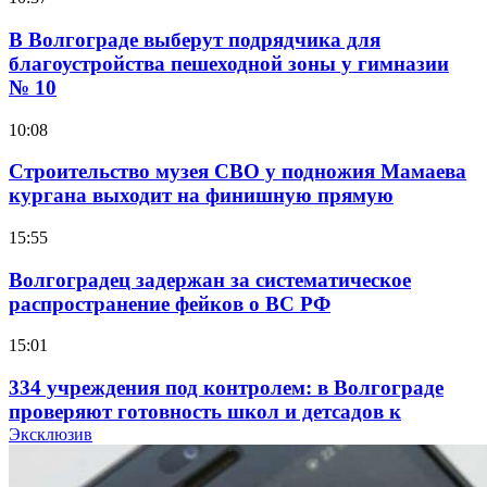
В Волгограде выберут подрядчика для
благоустройства пешеходной зоны у гимназии
№ 10
10:08
Строительство музея СВО у подножия Мамаева
кургана выходит на финишную прямую
15:55
Волгоградец задержан за систематическое
распространение фейков о ВС РФ
15:01
334 учреждения под контролем: в Волгограде
проверяют готовность школ и детсадов к
учебному году
Эксклюзив
13:47