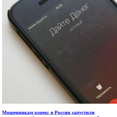
Покушение на убийство в Волгограде: девушка
напала на незнакомую женщину с ножом
12:39
Сладкий праздник в Волгограде: в Центральном
парке прошёл фестиваль „Арбузный переполох“
15:10
Волгоградские компании нарастили экспорт:
заключены контракты на 3,6 млн долларов
Все новости
Мошенникам конец: в России запустили