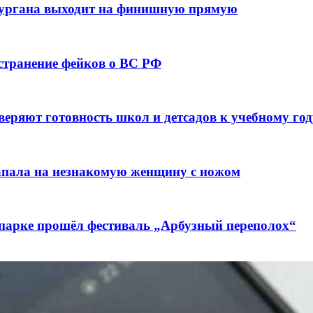
кургана выходит на финишную прямую
остранение фейков о ВС РФ
веряют готовность школ и детсадов к учебному год
напала на незнакомую женщину с ножом
 парке прошёл фестиваль „Арбузный переполох“
лючены контракты на 3,6 млн долларов