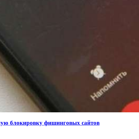
нную блокировку фишинговых сайтов