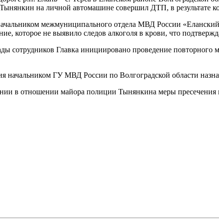
ынянкин на личной автомашине совершил ДТП, в результате ко
начальником межмуниципального отдела МВД России «Еланский»
ие, которое не выявило следов алкоголя в крови, что подтвер
ды сотрудников Главка инициировано проведение повторного ме
я начальником ГУ МВД России по Волгоградской области назна
рании в отношении майора полиции Тынянкина меры пресечения в