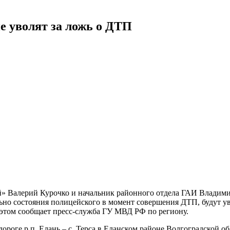
е уволят за ложь о ДТП
» Валерий Курочко и начальник районного отдела ГАИ Владим
льно состояния полицейского в момент совершения ДТП, будут у
том сообщает пресс-служба ГУ МВД РФ по региону.
дороге р.п. Елань – с. Терса в Еланском районе Волгоградской