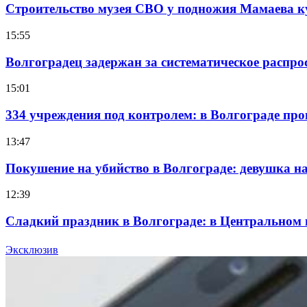
Строительство музея СВО у подножия Мамаева 
15:55
Волгоградец задержан за систематическое распр
15:01
334 учреждения под контролем: в Волгограде про
13:47
Покушение на убийство в Волгограде: девушка 
12:39
Сладкий праздник в Волгограде: в Центральном
15:10
Эксклюзив
Волгоградские компании нарастили экспорт: зак
Все новости