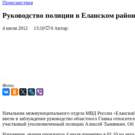
Происшествия
Руководство полиции в Еланском район
4 июля 2012
13:10
0
Автор:
Фото:
Начальник межмуниципального отдела МВД России «Еланский
ввели в заблуждение руководство областного Главка относите
участковый уполномоченный полиции Алексей Тынянкин. Об э
Напомним, авария произошла 4 июля примерно в 01.10 на авто