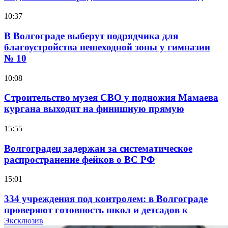
10:37
В Волгограде выберут подрядчика для
благоустройства пешеходной зоны у гимназии
№ 10
10:08
Строительство музея СВО у подножия Мамаева
кургана выходит на финишную прямую
15:55
Волгоградец задержан за систематическое
распространение фейков о ВС РФ
15:01
334 учреждения под контролем: в Волгограде
проверяют готовность школ и детсадов к
учебному году
Эксклюзив