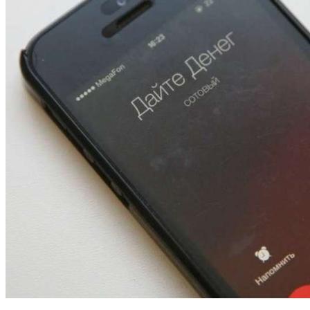
13:47
Покушение на убийство в Волгограде: девушка
напала на незнакомую женщину с ножом
12:39
Сладкий праздник в Волгограде: в Центральном
парке прошёл фестиваль „Арбузный переполох“
15:10
Волгоградские компании нарастили экспорт:
заключены контракты на 3,6 млн долларов
Все новости