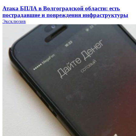
Атака БПЛА в Волгоградской области: есть
пострадавшие и повреждения инфраструктуры
Эксклюзив
12:01
Волгоградские вузы в топе зарплатного
рейтинга: ВолгГТУ и ВолгГМУ вошли в топ‑15
для химической отрасли и фармацевтики
18:39
В Красноармейском районе Волгограда стартует
конкурс на ремонт моста через Волго‑Донской
судоходный канал
12:28
Фестиваль #ТриЧетыре в Волгограде пройдёт
11–13 сентября в рамках Года единства народов
России