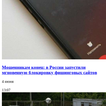
парке прошёл фестиваль „Арбузный переполох“
15:10
Волгоградские компании нарастили экспорт:
заключены контракты на 3,6 млн долларов
Все новости
Мошенникам конец: в России запустили
мгновенную блокировку фишинговых сайтов
4 июня
13:07