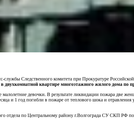
пресс-службы Следственного комитета при Прокуратуре Российск
е в двухкомнатной квартире многоэтажного жилого дома по п
 малолетние девочки. В результате ликвидации пожара две жен
есяца и 1 год погибли в пожаре от теплового шока и отравлени
ого отдела по Центральному району г.Волгограда СУ СКП РФ по