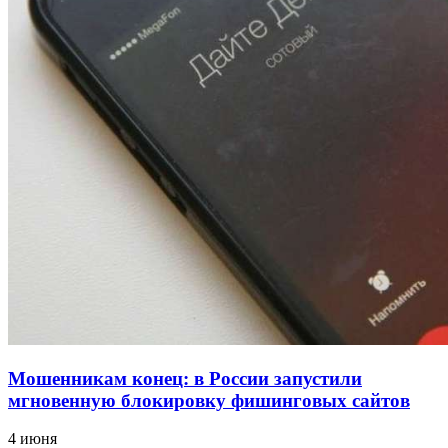
для химической отрасли и фармацевтики
18:39
В Красноармейском районе Волгограда стартует
конкурс на ремонт моста через Волго‑Донской
судоходный канал
12:28
Фестиваль #ТриЧетыре в Волгограде пройдёт
11–13 сентября в рамках Года единства народов
России
Все новости
Мошенникам конец: в России запустили
мгновенную блокировку фишинговых сайтов
4 июня