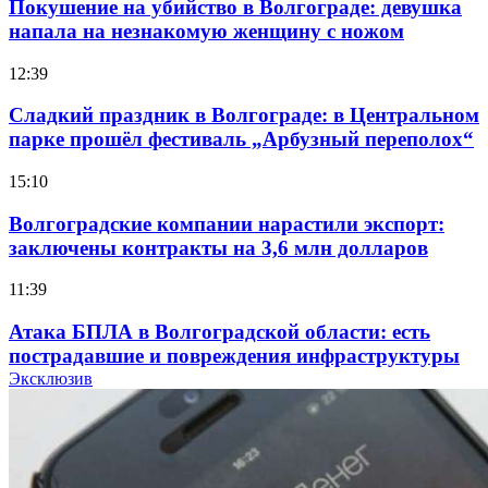
Покушение на убийство в Волгограде: девушка
напала на незнакомую женщину с ножом
12:39
Сладкий праздник в Волгограде: в Центральном
парке прошёл фестиваль „Арбузный переполох“
15:10
Волгоградские компании нарастили экспорт:
заключены контракты на 3,6 млн долларов
11:39
Атака БПЛА в Волгоградской области: есть
пострадавшие и повреждения инфраструктуры
Эксклюзив
12:01
Волгоградские вузы в топе зарплатного
рейтинга: ВолгГТУ и ВолгГМУ вошли в топ‑15