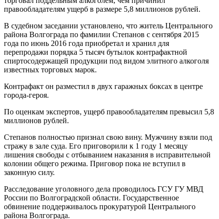
торговал поддельным алкоголем, чем причинил
правообладателям ущерб в размере 5,8 миллионов рублей.
В судебном заседании установлено, что житель Центрального
района Волгограда по фамилии Степанов с сентября 2015
года по июнь 2016 года приобретал и хранил для
перепродажи порядка 5 тысяч бутылок контрафактной
спиртосодержащей продукции под видом элитного алкоголя
известных торговых марок.
Контрафакт он разместил в двух гаражных боксах в центре
города-героя.
По оценкам экспертов, ущерб правообладателям превысил 5,8
миллионов рублей.
Степанов полностью признал свою вину. Мужчину взяли под
стражу в зале суда. Его приговорили к 1 году 1 месяцу
лишения свободы с отбыванием наказания в исправительной
колонии общего режима. Приговор пока не вступил в
законную силу.
Расследование уголовного дела проводилось ГСУ ГУ МВД
России по Волгоградской области. Государственное
обвинение поддерживалось прокуратурой Центрального
района Волгограда.