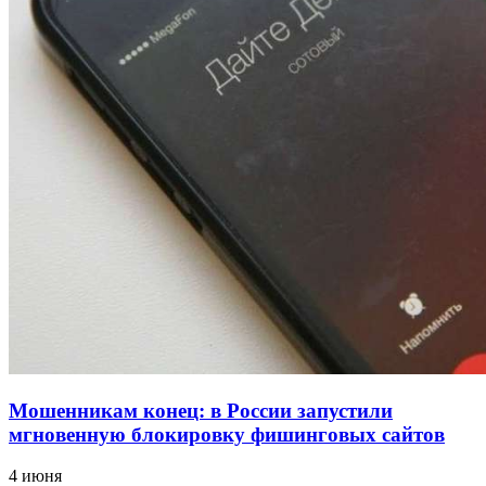
для химической отрасли и фармацевтики
18:39
В Красноармейском районе Волгограда стартует
конкурс на ремонт моста через Волго‑Донской
судоходный канал
12:28
Фестиваль #ТриЧетыре в Волгограде пройдёт
11–13 сентября в рамках Года единства народов
России
Все новости
Мошенникам конец: в России запустили
мгновенную блокировку фишинговых сайтов
4 июня