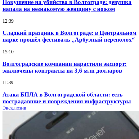
Покушение на убийство в Волгограде: девушка
напала на незнакомую женщину с ножом
12:39
Сладкий праздник в Волгограде: в Центральном
парке прошёл фестиваль „Арбузный переполох“
15:10
Волгоградские компании нарастили экспорт:
заключены контракты на 3,6 млн долларов
11:39
Атака БПЛА в Волгоградской области: есть
пострадавшие и повреждения инфраструктуры
Эксклюзив
12:01
Волгоградские вузы в топе зарплатного
рейтинга: ВолгГТУ и ВолгГМУ вошли в топ‑15