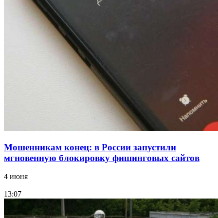
Сладкий праздник в Волгограде: в Центральном
парке прошёл фестиваль „Арбузный переполох“
15:10
Волгоградские компании нарастили экспорт:
заключены контракты на 3,6 млн долларов
Все новости
Мошенникам конец: в России запустили
мгновенную блокировку фишинговых сайтов
4 июня
13:07