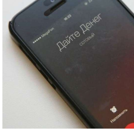
13:47
Покушение на убийство в Волгограде: девушка
напала на незнакомую женщину с ножом
12:39
Сладкий праздник в Волгограде: в Центральном
парке прошёл фестиваль „Арбузный переполох“
15:10
Волгоградские компании нарастили экспорт:
заключены контракты на 3,6 млн долларов
Все новости