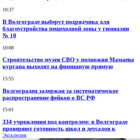
10:37
В Волгограде выберут подрядчика для
благоустройства пешеходной зоны у гимназии
№ 10
10:08
Строительство музея СВО у подножия Мамаева
кургана выходит на финишную прямую
15:55
Волгоградец задержан за систематическое
распространение фейков о ВС РФ
15:01
334 учреждения под контролем: в Волгограде
проверяют готовность школ и детсадов к
учебному году
Эксклюзив