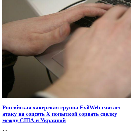
Российская хакерская группа EvilWeb считает
атаку на соцсеть Х попыткой сорвать сделку
между США и Украиной