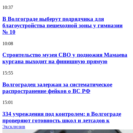
10:37
В Волгограде выберут подрядчика для
благоустройства пешеходной зоны у гимназии
№ 10
10:08
Строительство музея СВО у подножия Мамаева
кургана выходит на финишную прямую
15:55
Волгоградец задержан за систематическое
распространение фейков о ВС РФ
15:01
334 учреждения под контролем: в Волгограде
проверяют готовность школ и детсадов к
учебному году
Эксклюзив