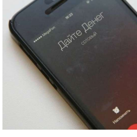
13:47
Покушение на убийство в Волгограде: девушка
напала на незнакомую женщину с ножом
12:39
Сладкий праздник в Волгограде: в Центральном
парке прошёл фестиваль „Арбузный переполох“
15:10
Волгоградские компании нарастили экспорт:
заключены контракты на 3,6 млн долларов
Все новости