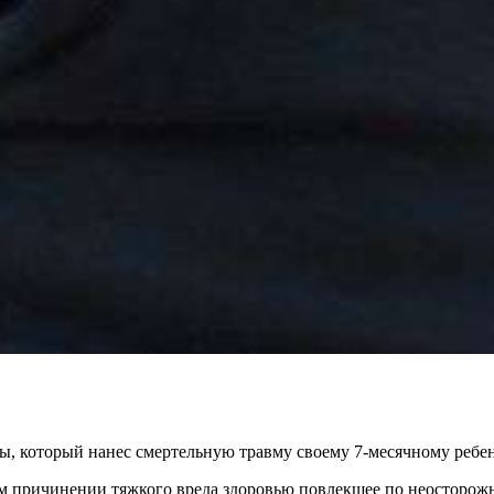
, который нанес смертельную травму своему 7-месячному ребен
 причинении тяжкого вреда здоровью повлекшее по неосторожн