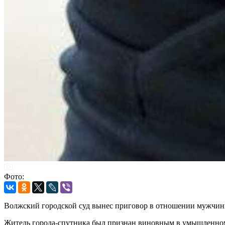
Фото:
Волжский городской суд вынес приговор в отношении мужчины
Житель города-спутника был признан виновным в умышленном