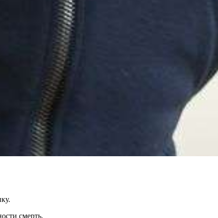
ку.
ости смерть.