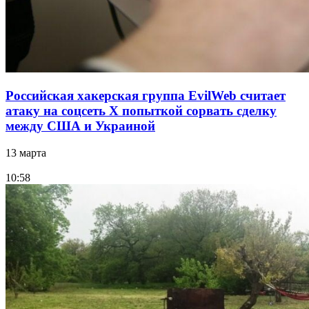
Российская хакерская группа EvilWeb считает
атаку на соцсеть Х попыткой сорвать сделку
между США и Украиной
13 марта
10:58