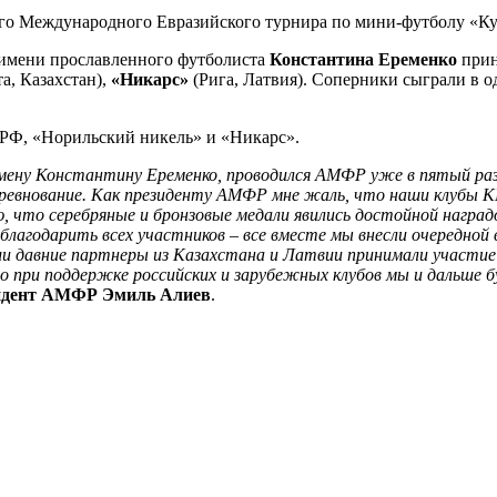
го Международного Евразийского турнира по мини-футболу «Ку
имени прославленного футболиста
Константина Еременко
прин
а, Казахстан),
«Никарс»
(Рига, Латвия). Соперники сыграли в 
ПРФ, «Норильский никель» и «Никарс».
смену Константину Еременко, проводился АМФР уже в пятый ра
ревнование. Как президенту АМФР мне жаль, что наши клубы КП
ю, что серебряные и бронзовые медали явились достойной наград
лагодарить всех участников – все вместе мы внесли очередной 
и давние партнеры из Казахстана и Латвии принимали участие во
о при поддержке российских и зарубежных клубов мы и дальше б
идент АМФР Эмиль Алиев
.