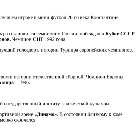
учшем игроке в мини-футбол 20-го века Константине
мь раз становился чемпионом России, побеждал в
Кубке СССР
онов
. Чемпион
СНГ
1992 года.
 лучший голеадор в истории Турнира европейских чемпионов.
пером в истории отечественной сборной. Чемпион Европы
а мира
– 1996.
ий государственный институт физической культуры.
спортивной арене
«Динамо»
. В состоянии близкому к коме
менко скончался.