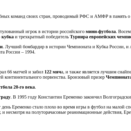
ных команд своих стран, проводимый РФС и АМФР в память о л
тулованный игрок в истории российского
мини-футбола
. Восе
 кубка
и трехкратный победитель
Турнира европейских чемпи
ии
. Лучший бомбардир в истории Чемпионата и Кубка России, и
а России – 1994.
ал 66 матчей и забил
122 мяч
а, и также является лучшим снай
алей континентального первенства. Бронзовый призер
Чемпионат
бола 20-го века
.
граду
. В 1995 году Константин Еременко закончил Волгоградск
тот день Еременко стало плохо во время игры в футбол на малой 
, и несмотря на полуторачасовые реанимационные действия, Ере