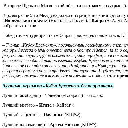
В городе Щелково Московской области состоялся розыгрыш 5-
В розыгрыше 5-го Международного турнира по мини-футболу 
«Норильский никель»
(Норильск, Россия),
«Кайрат»
(Алма-Ат
набранных очков.
Победителем турнира стал «Кайрат», далее расположились: К
– Турнир «Кубок Еременко», посвященный легендарному спорт
который всегда очень ответственно настраивается на это со
результативную игру, не смогли выиграть трофей, но я полага
как сложился юбилейный розыгрыш «Кубка Еременко» и хочу поб
Отдельное спасибо хочу сказать «Кайрату» и «Никарсу» – наш
сыграли огромную роль в продвижении турнира. Я убежден, чт
регулярно отмечается всеми участниками, –
подвел итог
през
Лучшими игроками «Кубка Еременко» были признаны:
Лучший бомбардир –
Тайеби
(«Кайрат») – 6 голов;
Лучший вратарь –
Игита
(«Кайрат»);
Лучший защитник –
Паулиньо
(КПРФ);
Лучший нападающий –
Артем Ниязов
(КПРФ);