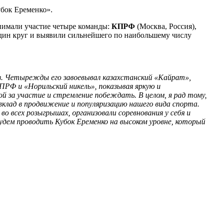
бок Еременко».
имали участие четыре команды:
КПРФ
(Москва, Россия),
один круг и выявили сильнейшего по наибольшему числу
з. Четырежды его завоевывал казахстанский «Кайрат»,
РФ и «Норильский никель», показывая яркую и
ой за участие и стремление побеждать. В целом, я рад тому,
вклад в продвижение и популяризацию нашего вида спорта.
 всех розыгрышах, организовали соревнования у себя и
удем проводить Кубок Еременко на высоком уровне, который