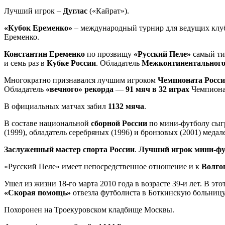
Лучший игрок –
Дуглас
(«Кайрат»).
«Кубок Еременко»
– международный турнир для ведущих клуб
Еременко.
Константин Еременко
по прозвищу
«Русский Пеле»
самый ти
и семь раз в
Кубке России
. Обладатель
Межконтинентального
Многократно признавался лучшим игроком
Чемпионата Росс
Обладатель
«вечного» рекорда
—
91 мяч в 32 играх
Чемпионат
В официальных матчах забил
1132 мяча
.
В составе национальной
сборной России
по мини-футболу сыгр
(1999), обладатель серебряных (1996) и бронзовых (2001) мед
Заслуженный мастер спорта России
.
Лучший игрок мини-фут
«Русский Пеле» имеет непосредственное отношение и к
Волго
Ушел из жизни 18-го марта 2010 года в возрасте 39-и лет. В э
«Скорая помощь»
отвезла футболиста в Боткинскую больницу
Похоронен на Троекуровском кладбище Москвы.