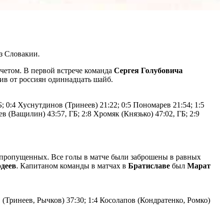
з Словакии.
счетом. В первой встрече команда
Сергея Голубовича
тив от россиян одиннадцать шайб.
; 0:4 Хуснутдинов (Тринеев) 21:22; 0:5 Пономарев 21:54; 1:5
 (Ващилин) 43:57, ГБ; 2:8 Хромяк (Князько) 47:02, ГБ; 2:9
ь пропущенных. Все голы в матче были заброшены в равных
деев
. Капитаном команды в матчах в
Братиславе
был
Марат
 (Тринеев, Рычков) 37:30; 1:4 Косолапов (Кондратенко, Ромко)