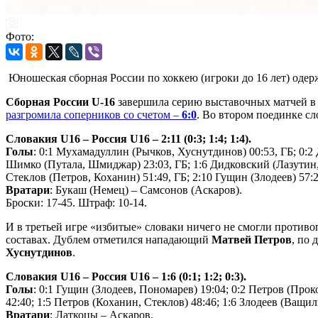
Фото:
Юношеская сборная России по хоккею (игроки до 16 лет) одер
Сборная России U-16
завершила серию выставочных матчей 
разгромила соперников со счетом –
6:0
. Во втором поединке с
Словакия U16 – Россия U16 – 2:11 (0:3; 1:4; 1:4).
Голы
: 0:1 Мухамадуллин (Рычков, Хуснутдинов) 00:53, ГБ; 0:2 
Шимко (Путала, Шмиджар) 23:03, ГБ; 1:6 Дидковский (Лазутин, Г
Стеклов (Петров, Коханин) 51:49, ГБ; 2:10 Гущин (Злодеев) 57:
Вратари
: Букаш (Немец) – Самсонов (Аскаров).
Броски: 17-45. Штраф: 10-14.
И в третьей игре «избитые» словаки ничего не смогли против
составах. Дублем отметился нападающий
Матвей Петров
, по
Хуснутдинов
.
Словакия U16 – Россия U16 – 1:6 (0:1; 1:2; 0:3).
Голы
: 0:1 Гущин (Злодеев, Пономарев) 19:04; 0:2 Петров (Про
42:40; 1:5 Петров (Коханин, Стеклов) 48:46; 1:6 Злодеев (Ващил
Вратари
: Латкоцы – Аскаров.