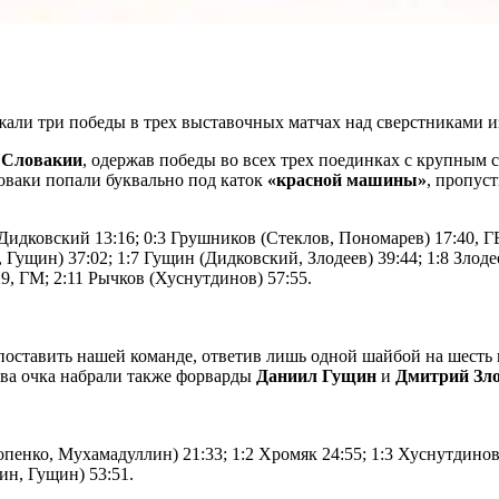
жали три победы в трех выставочных матчах над сверстниками и
в
Словакии
, одержав победы во всех трех поединках с крупным 
ловаки попали буквально под каток
«красной машины»
, пропус
Дидковский 13:16; 0:3 Грушников (Стеклов, Пономарев) 17:40, ГБ
ущин) 37:02; 1:7 Гущин (Дидковский, Злодеев) 39:44; 1:8 Злодеев
29, ГМ; 2:11 Рычков (Хуснутдинов) 57:55.
опоставить нашей команде, ответив лишь одной шайбой на шест
 два очка набрали также форварды
Даниил Гущин
и
Дмитрий Зло
копенко, Мухамадуллин) 21:33; 1:2 Хромяк 24:55; 1:3 Хуснутдинов
ин, Гущин) 53:51.