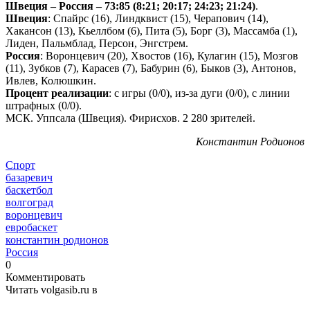
Швеция – Россия – 73:85 (8:21; 20:17; 24:23; 21:24)
.
Швеция
: Спайрс (16), Линдквист (15), Черапович (14),
Хакансон (13), Кьеллбом (6), Пита (5), Борг (3), Массамба (1),
Лиден, Пальмблад, Персон, Энгстрем.
Россия
: Воронцевич (20), Хвостов (16), Кулагин (15), Мозгов
(11), Зубков (7), Карасев (7), Бабурин (6), Быков (3), Антонов,
Ивлев, Колюшкин.
Процент реализации
: с игры (0/0), из-за дуги (0/0), с линии
штрафных (0/0).
МСК. Уппсала (Швеция). Фирисхов. 2 280 зрителей.
Константин Родионов
Спорт
базаревич
баскетбол
волгоград
воронцевич
евробаскет
константин родионов
Россия
0
Комментировать
Читать volgasib.ru в