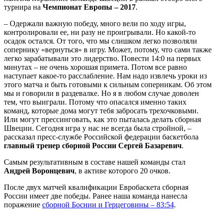
турнира на
Чемпионат Европы – 2017
.
– Одержали важную победу, много вели по ходу игры,
контролировали ее, ни разу не проигрывали. Но какой-то
осадок остался. От того, что мы слишком легко позволяли
сопернику «вернуться» в игру. Может, потому, что сами также
легко зарабатывали это лидерство. Повести 14:0 на первых
минутах – не очень хорошая примета. Потом все равно
наступает какое-то расслабление. Нам надо извлечь уроки из
этого матча и быть готовыми к сильным соперникам. Об этом
мы и говорили в раздевалке. Но я в любом случае доволен
тем, что выиграли. Потому что опасался именно таких
команд, которые дома могут тебя забросать трехочковыми.
Или могут прессинговать, как это пыталась делать сборная
Швеции. Сегодня игра у нас не всегда была стройной, –
рассказал пресс-службе Российской федерации баскетбола
главный тренер сборной России Сергей Базаревич
.
Самым результативным в составе нашей команды стал
Андрей Воронцевич
, в активе которого 20 очков.
После двух матчей квалификации Евробаскета сборная
России имеет две победы. Ранее наша команда нанесла
поражение
сборной Боснии и Герцеговины – 83:54
.