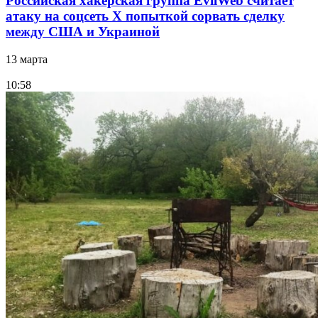
Российская хакерская группа EvilWeb считает
атаку на соцсеть Х попыткой сорвать сделку
между США и Украиной
13 марта
10:58