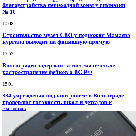
благоустройства пешеходной зоны у гимназии
№ 10
10:08
Строительство музея СВО у подножия Мамаева
кургана выходит на финишную прямую
15:55
Волгоградец задержан за систематическое
распространение фейков о ВС РФ
15:01
334 учреждения под контролем: в Волгограде
проверяют готовность школ и детсадов к
учебному году
Эксклюзив
13:47
Покушение на убийство в Волгограде: девушка