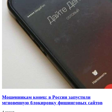
напала на незнакомую женщину с ножом
12:39
Сладкий праздник в Волгограде: в Центральном
парке прошёл фестиваль „Арбузный переполох“
15:10
Волгоградские компании нарастили экспорт:
заключены контракты на 3,6 млн долларов
Все новости
Мошенникам конец: в России запустили
мгновенную блокировку фишинговых сайтов