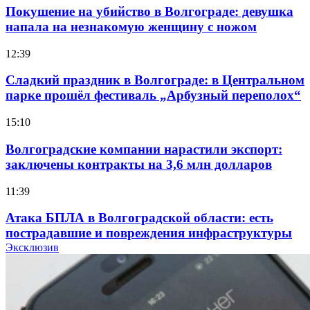
Покушение на убийство в Волгограде: девушка
напала на незнакомую женщину с ножом
12:39
Сладкий праздник в Волгограде: в Центральном
парке прошёл фестиваль „Арбузный переполох“
15:10
Волгоградские компании нарастили экспорт:
заключены контракты на 3,6 млн долларов
11:39
Атака БПЛА в Волгоградской области: есть
пострадавшие и повреждения инфраструктуры
Эксклюзив
12:01
Волгоградские вузы в топе зарплатного
рейтинга: ВолгГТУ и ВолгГМУ вошли в топ‑15