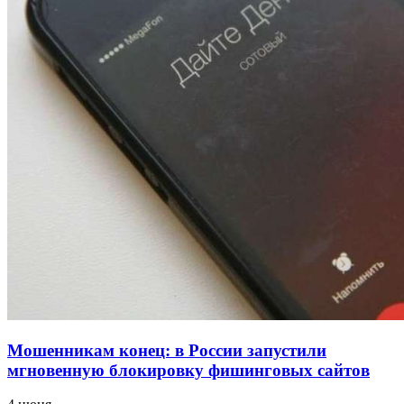
для химической отрасли и фармацевтики
18:39
В Красноармейском районе Волгограда стартует
конкурс на ремонт моста через Волго‑Донской
судоходный канал
12:28
Фестиваль #ТриЧетыре в Волгограде пройдёт
11–13 сентября в рамках Года единства народов
России
Все новости
Мошенникам конец: в России запустили
мгновенную блокировку фишинговых сайтов