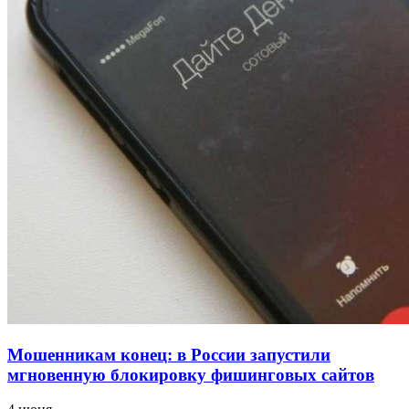
напала на незнакомую женщину с ножом
12:39
Сладкий праздник в Волгограде: в Центральном
парке прошёл фестиваль „Арбузный переполох“
15:10
Волгоградские компании нарастили экспорт:
заключены контракты на 3,6 млн долларов
Все новости
Мошенникам конец: в России запустили
мгновенную блокировку фишинговых сайтов