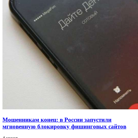
напала на незнакомую женщину с ножом
12:39
Сладкий праздник в Волгограде: в Центральном
парке прошёл фестиваль „Арбузный переполох“
15:10
Волгоградские компании нарастили экспорт:
заключены контракты на 3,6 млн долларов
Все новости
Мошенникам конец: в России запустили
мгновенную блокировку фишинговых сайтов