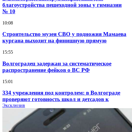
благоустройства пешеходной зоны у гимназии
№ 10
10:08
Строительство музея СВО у подножия Мамаева
кургана выходит на финишную прямую
15:55
Волгоградец задержан за систематическое
распространение фейков о ВС РФ
15:01
334 учреждения под контролем: в Волгограде
проверяют готовность школ и детсадов к
учебному году
Эксклюзив
13:47
Покушение на убийство в Волгограде: девушка