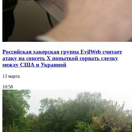
Российская хакерская группа EvilWeb считает
атаку на соцсеть Х попыткой сорвать сделку
между США и Украиной
13 марта
10:58