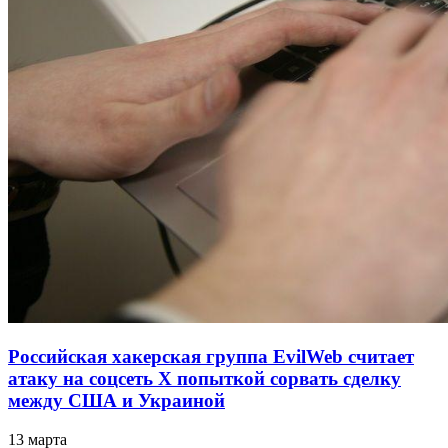
Российская хакерская группа EvilWeb считает
атаку на соцсеть Х попыткой сорвать сделку
между США и Украиной
13 марта