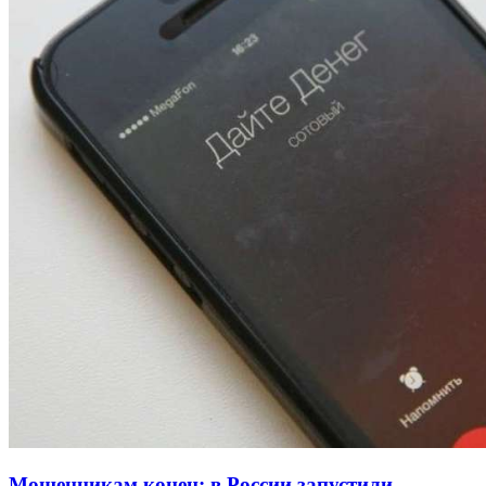
13:47
Покушение на убийство в Волгограде: девушка
напала на незнакомую женщину с ножом
12:39
Сладкий праздник в Волгограде: в Центральном
парке прошёл фестиваль „Арбузный переполох“
15:10
Волгоградские компании нарастили экспорт:
заключены контракты на 3,6 млн долларов
Все новости
Мошенникам конец: в России запустили