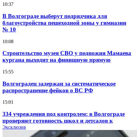
10:37
В Волгограде выберут подрядчика для
благоустройства пешеходной зоны у гимназии
№ 10
10:08
Строительство музея СВО у подножия Мамаева
кургана выходит на финишную прямую
15:55
Волгоградец задержан за систематическое
распространение фейков о ВС РФ
15:01
334 учреждения под контролем: в Волгограде
проверяют готовность школ и детсадов к
учебному году
Эксклюзив