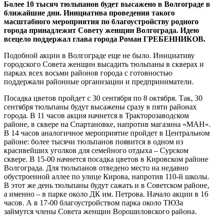
Более 10 тысяч тюльпанов будет высажено в Волгограде в
ближайшие дни. Инициатива проведения такого
масштабного мероприятия по благоустройству родного
города принадлежит Совету женщин Волгограда. Идею
всецело поддержал глава города Роман ГРЕБЕННИКОВ.
Подобной акции в Волгограде еще не было. Инициативу
городского Совета женщин высадить тюльпаны в скверах и
парках всех восьми районов города с готовностью
поддержали районные организации и предприниматели.
Посадка цветов пройдет с 30 сентября по 8 октября. Так, 30
сентября тюльпаны будут высажены сразу в пяти районах
города. В 11 часов акция начнется в Тракторозаводском
районе, в сквере на Спартановке, напротив магазина «МАН».
В 14 часов аналогичное мероприятие пройдет в Центральном
районе: более тысячи тюльпанов появится в одном из
красивейших уголков для семейного отдыха – Сурском
сквере. В 15-00 начнется посадка цветов в Кировском районе
Волгограда. Для тюльпанов отведено место на недавно
обустроенной аллее по улице Кирова, напротив 110-й школы.
В этот же день тюльпаны будут сажать и в Советском районе,
а именно – в парке около ДК им. Петрова. Начало акции в 16
часов. А в 17-00 благоустройством парка около ТЮЗа
займутся члены Совета женщин Ворошиловского района.