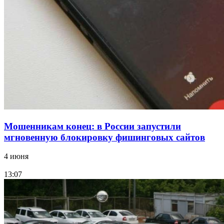
12:39
Сладкий праздник в Волгограде: в Центральном
парке прошёл фестиваль „Арбузный переполох“
Все новости
Мошенникам конец: в России запустили
мгновенную блокировку фишинговых сайтов
4 июня
13:07