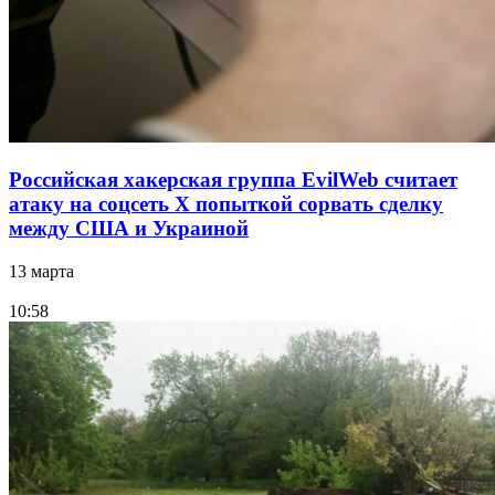
Российская хакерская группа EvilWeb считает
атаку на соцсеть Х попыткой сорвать сделку
между США и Украиной
13 марта
10:58