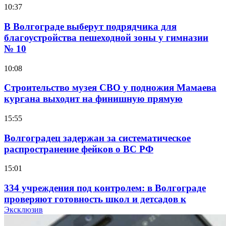
10:37
В Волгограде выберут подрядчика для
благоустройства пешеходной зоны у гимназии
№ 10
10:08
Строительство музея СВО у подножия Мамаева
кургана выходит на финишную прямую
15:55
Волгоградец задержан за систематическое
распространение фейков о ВС РФ
15:01
334 учреждения под контролем: в Волгограде
проверяют готовность школ и детсадов к
учебному году
Эксклюзив