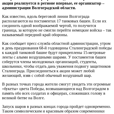
акция реализуется в регионе впервые, ее организатор –
администрация Волгоградской области.
Как известно, вдоль береговой линии Волгограда
располагаются на постаментах 17 танковых башен. Если их
соединить одной воображаемой чертой, то получится
граница, за которую не смогли перейти немецкие войска – так
называемый передний край обороны.
Как сообщает пресс-служба областной администрации, утром
в день празднования 68-й годовщины Сталинградской победы
к каждой танковой башне будут прикреплены 15-метровые
ленты с алыми воздушными шарами. У постаментов башен
соберутся члены молодежных организаций, студенты,
школьники, чтобы отдать дань уважения подвигу защитников
Сталинграда. Присоединиться к акции может любой
желающий, взяв с собой обычный воздушный шар.
В разных точках города жители смогут увидеть эти огромные
«букеты» цвета Победы, возвышающиеся над Волгоградом в
память обо всех солдатах и офицерах, сложивших голову в
великой битве на Волге.
Запуск шаров в разных концах города пройдет одновременно.
Таким символическим и красивым образом современники