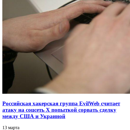
Российская хакерская группа EvilWeb считает
атаку на соцсеть Х попыткой сорвать сделку
между США и Украиной
13 марта