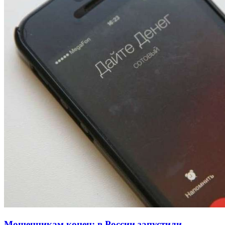
13:47
Покушение на убийство в Волгограде: девушка
напала на незнакомую женщину с ножом
12:39
Сладкий праздник в Волгограде: в Центральном
парке прошёл фестиваль „Арбузный переполох“
15:10
Волгоградские компании нарастили экспорт:
заключены контракты на 3,6 млн долларов
Все новости
Мошенникам конец: в России запустили