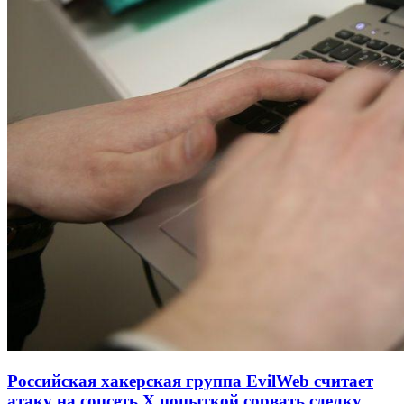
Российская хакерская группа EvilWeb считает
атаку на соцсеть Х попыткой сорвать сделку