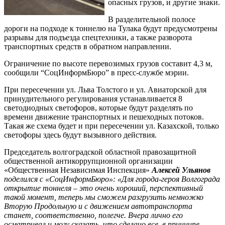
опасных грузов, и другие знаки.
В разделительной полосе
дороги на подходе к тоннелю на Тулака будут предусмотрены
разрывы для подъезда спецтехники, а также разворота
транспортных средств в обратном направлении.
Ограничение по высоте перевозимых грузов составит 4,3 м,
сообщили “СоцИнформБюро” в пресс-службе мэрии.
При пересечении ул. Льва Толстого и ул. Авиаторской для
принудительного регулирования устанавливается 8
светодиодных светофоров, которые будут разделять по
времени движение транспортных и пешеходных потоков.
Такая же схема будет и при пересечении ул. Казахской, только
светофоры здесь будут вызывного действия.
Председатель волгоградской областной правозащитной
общественной антикоррупционной организации
«Общественная Независимая Инспекция»
Алексей Ульянов
поделился с «СоцИнформБюро»: «Для города-героя Волгограда
открытие тоннеля – это очень хороший, перспективный
такой момент, теперь мы сможем разгрузить немножко
Вторую Продольную и с движением автотранспорта
станет, соответственно, полегче. Вчера лично его
осматривал и могу сказать, что сделано все, в принципе,