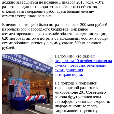
должно завершиться не позднее 1 декабря 2015 года. «Эта
развязка – один из приоритетных областных объектов,
откладывать завершение работ здесь больше нельзя» –
отметил тогда глава региона.
В целом на эти цели было потрачено свыше 200 млн рублей
из областного и городского бюджетов. Как ранее
комментировали в пресс-службе областной администрации,
620-метровая автомагистраль с пешеходным мостом в общей
сумме обошлась региону в сумму, свыше 500 миллионов
рублей.
Напомним, что связи
с
открытием 19 ноября тоннеля на
Тулака, предусмотрена новая
схема движения
автотранспорта.
На подходе к подземной
транспортной развязке в
микрорайоне 201 Советского
района будут установлены
светофоры, указатели скорости,
информационные табло,
запрещающие перевозку