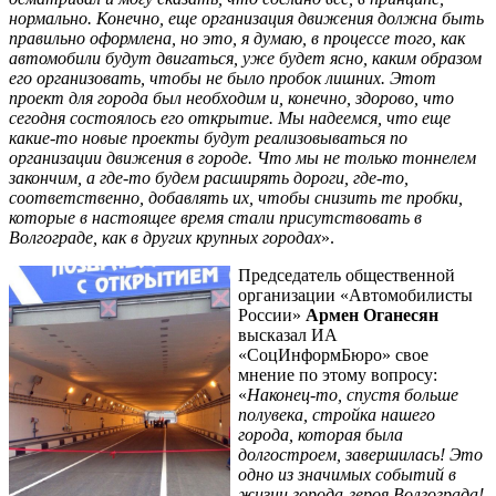
нормально. Конечно, еще организация движения должна быть
правильно оформлена, но это, я думаю, в процессе того, как
автомобили будут двигаться, уже будет ясно, каким образом
его организовать, чтобы не было пробок лишних. Этот
проект для города был необходим и, конечно, здорово, что
сегодня состоялось его открытие. Мы надеемся, что еще
какие-то новые проекты будут реализовываться по
организации движения в городе. Что мы не только тоннелем
закончим, а где-то будем расширять дороги, где-то,
соответственно, добавлять их, чтобы снизить те пробки,
которые в настоящее время стали присутствовать в
Волгограде, как в других крупных городах
».
Председатель общественной
организации «Автомобилисты
России»
Армен Оганесян
высказал ИА
«СоцИнформБюро» свое
мнение по этому вопросу:
«
Наконец-то, спустя больше
полувека, стройка нашего
города, которая была
долгостроем, завершилась! Это
одно из значимых событий в
жизни города-героя Волгограда!