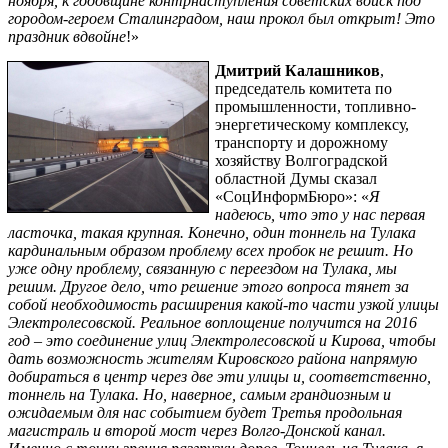
ноября, к годовщине контрнаступления советских войск под
городом-героем Сталинградом, наш прокол был открыт! Это
праздник вдвойне
!»
Дмитрий Калашников
,
председатель комитета по
промышленности, топливно-
энергетическому комплексу,
транспорту и дорожному
хозяйству Волгоградской
областной Думы сказал
«СоцИнформБюро»: «
Я
надеюсь, что это у нас первая
ласточка, такая крупная. Конечно, один тоннель на Тулака
кардинальным образом проблему всех пробок не решит. Но
уже одну проблему, связанную с переездом на Тулака, мы
решим. Другое дело, что решение этого вопроса тянет за
собой необходимость расширения какой-то части узкой улицы
Электролесовской. Реальное воплощение получится на 2016
год – это соединение улиц Электролесовской и Кирова, чтобы
дать возможность жителям Кировского района напрямую
добираться в центр через две эти улицы и, соответственно,
тоннель на Тулака. Но, наверное, самым грандиозным и
ожидаемым для нас событием будет Третья продольная
магистраль и второй мост через Волго-Донской канал.