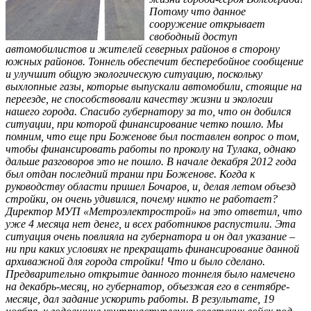
Потому что данное
сооружение открывает
свободный доступ
автомобилистов и жителей северных районов в сторону
южных районов. Тоннель обеспечит бесперебойное сообщение
и улучшит общую экологическую ситуацию, поскольку
выхлопные газы, которые выпускали автомобили, стоящие на
переезде, не способствовали качеству жизни и экологии
нашего города. Спасибо губернатору за то, что он добился
ситуации, при которой финансирование четко пошло. Мы
помним, что еще при Боженове был поставлен вопрос о том,
чтобы финансировать работы по проколу на Тулака, однако
дальше разговоров это не пошло. В начале декабря 2012 года
был отдан последний транш при Боженове. Когда к
руководству области пришел Бочаров, и, делая летом объезд
стройки, он очень удивился, почему никто не работает?
Директор МУП «Метроэлектрострой» на это ответил, что
уже 4 месяца нет денег, и всех работников распустили. Эта
ситуация очень повлияла на губернатора и он дал указание –
ни при каких условиях не прекращать финансирование данной
архиважной для города стройки! Что и было сделано.
Предварительно открытие данного тоннеля было намечено
на декабрь-месяц, но губернатор, объезжая его в сентябре-
месяце, дал задание ускорить работы. В результате, 19