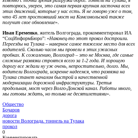
Именно с точки зрения разгрузки дорог. Тоннель на Тулака, я
повторюсь, уверен, это самая первая крупная ласточка всех
этих движений, которые у нас есть. Я не говорю уже о том,
что 45 лет простоявший мост на Комсомольской также
получит свое обновление
».
Иван Еременко
, житель Волгограда, прокомментировал ИА
“СоцИнформБюро”: «
Наконец-то этот прокол достроили.
Переезды на Тулака – наверное самое тяжелое место для всех
водителей. Сколько часов мы провели в этих ужасных
пробках. К сожалению, Волгоград – это не Москва, где самые
сложные развязки строятся всего за 1-2 года. И хорошую
дорогу все ждали ну уж очень, непростительно, долго. Мы,
водители Волгограда, искренне надеемся, что развязка на
Тулака станет началом быстрой и качественной
модернизации дорожной инфраструктуры. Третья
продольная, мост через Волго-Донской канал. Работы много,
мы готовы ждать, но только не десятилетиями
».
Общество
Бочаров
дорога
новости Волограда. тоннель на Тулака
прокол
0
Комментировать