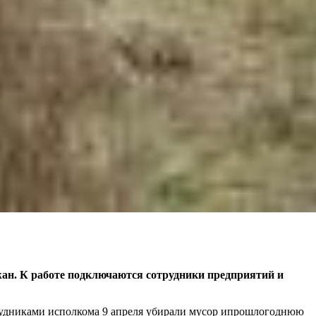
жан. К работе подключаются сотрудники предприятий и
трудниками исполкома 9 апреля убирали мусор ипрошлогоднюю