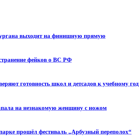
кургана выходит на финишную прямую
остранение фейков о ВС РФ
веряют готовность школ и детсадов к учебному год
напала на незнакомую женщину с ножом
 парке прошёл фестиваль „Арбузный переполох“