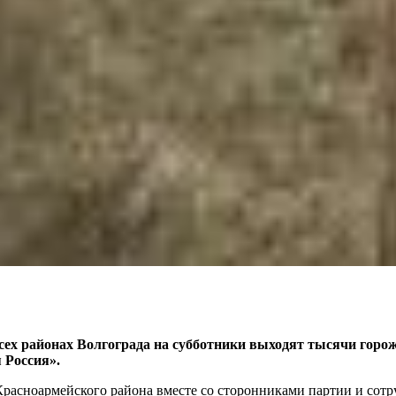
сех районах Волгограда на субботники выходят тысячи горо
 Россия».
 Красноармейского района вместе со сторонниками партии и со