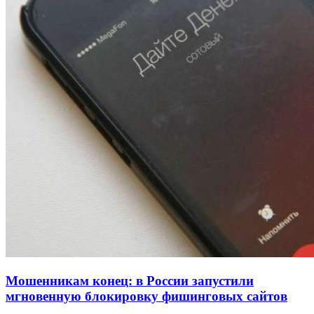
рейтинга: ВолгГТУ и ВолгГМУ вошли в топ‑15
для химической отрасли и фармацевтики
18:39
В Красноармейском районе Волгограда стартует
конкурс на ремонт моста через Волго‑Донской
судоходный канал
12:28
Фестиваль #ТриЧетыре в Волгограде пройдёт
11–13 сентября в рамках Года единства народов
России
Все новости
Мошенникам конец: в России запустили
мгновенную блокировку фишинговых сайтов