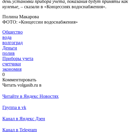
день установки прибора учета, показания будут приняты как
нулевые,
– сказали в «Концессиях водоснабжения».
Полина Макарова
ФОТО: «Концессии водоснабжения»
Общество
вода
волгоград
Деньги
полив
Приборы учета
счетчики
экономия
0
Комментировать
Читать volgasib.ru в
Читайте в Яндекс Новостях
Группа в vk
Канал в Яндекс Дзен
Канал в Telegram