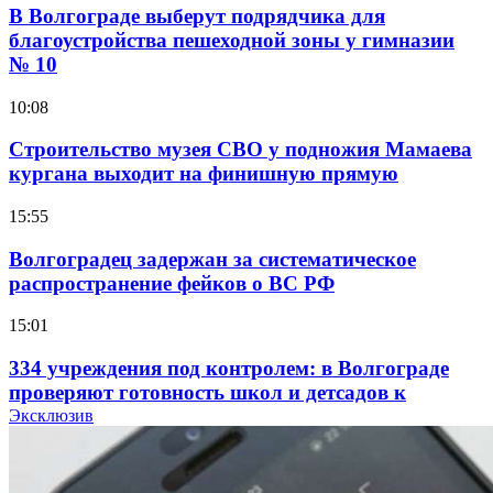
В Волгограде выберут подрядчика для
благоустройства пешеходной зоны у гимназии
№ 10
10:08
Строительство музея СВО у подножия Мамаева
кургана выходит на финишную прямую
15:55
Волгоградец задержан за систематическое
распространение фейков о ВС РФ
15:01
334 учреждения под контролем: в Волгограде
проверяют готовность школ и детсадов к
учебному году
Эксклюзив
13:47