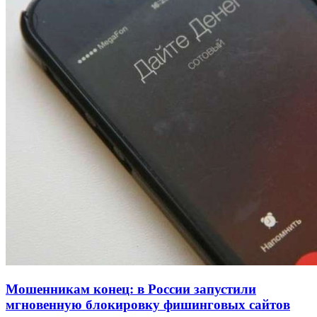
Покушение на убийство в Волгограде: девушка
напала на незнакомую женщину с ножом
12:39
Сладкий праздник в Волгограде: в Центральном
парке прошёл фестиваль „Арбузный переполох“
15:10
Волгоградские компании нарастили экспорт:
заключены контракты на 3,6 млн долларов
Все новости
Мошенникам конец: в России запустили
мгновенную блокировку фишинговых сайтов