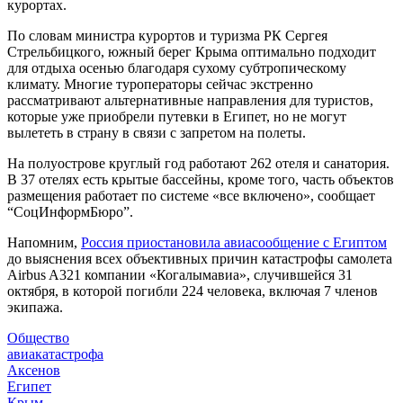
курортах.
По словам министра курортов и туризма РК Сергея
Стрельбицкого, южный берег Крыма оптимально подходит
для отдыха осенью благодаря сухому субтропическому
климату. Многие туроператоры сейчас экстренно
рассматривают альтернативные направления для туристов,
которые уже приобрели путевки в Египет, но не могут
вылететь в страну в связи с запретом на полеты.
На полуострове круглый год работают 262 отеля и санатория.
В 37 отелях есть крытые бассейны, кроме того, часть объектов
размещения работает по системе «все включено», сообщает
“СоцИнформБюро”.
Напомним,
Россия приостановила авиасообщение с Египтом
до выяснения всех объективных причин катастрофы самолета
Airbus A321 компании «Когалымавиа», случившейся 31
октября, в которой погибли 224 человека, включая 7 членов
экипажа.
Общество
авиакатастрофа
Аксенов
Египет
Крым