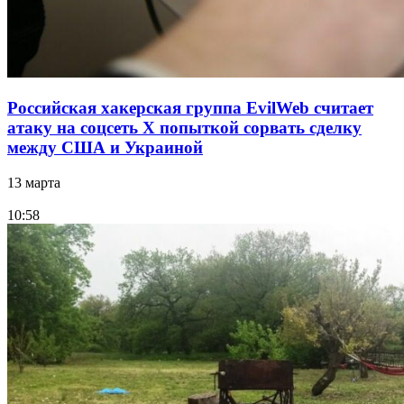
Российская хакерская группа EvilWeb считает
атаку на соцсеть Х попыткой сорвать сделку
между США и Украиной
13 марта
10:58