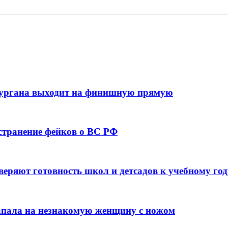
кургана выходит на финишную прямую
остранение фейков о ВС РФ
веряют готовность школ и детсадов к учебному год
напала на незнакомую женщину с ножом