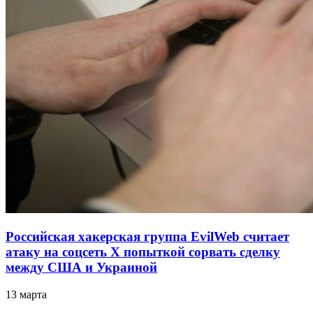
Российская хакерская группа EvilWeb считает
атаку на соцсеть Х попыткой сорвать сделку
между США и Украиной
13 марта