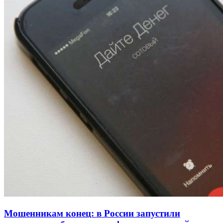
334 учреждения под контролем: в Волгограде
проверяют готовность школ и детсадов к
учебному году
13:47
Покушение на убийство в Волгограде: девушка
напала на незнакомую женщину с ножом
12:39
Сладкий праздник в Волгограде: в Центральном
парке прошёл фестиваль „Арбузный переполох“
Все новости
Мошенникам конец: в России запустили