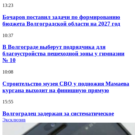
13:23
Бочаров поставил задачи по формированию
бюджета Волгоградской области на 2027 год
10:37
В Волгограде выберут подрядчика для
благоустройства пешеходной зоны у гимназии
№ 10
10:08
Строительство музея СВО у подножия Мамаева
кургана выходит на финишную прямую
15:55
Волгоградец задержан за систематическое
распространение фейков о ВС РФ
Эксклюзив
15:01