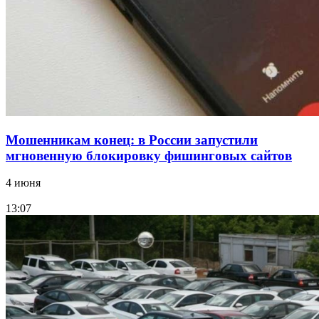
Фестиваль #ТриЧетыре в Волгограде пройдёт
11–13 сентября в рамках Года единства народов
России
Все новости
Мошенникам конец: в России запустили
мгновенную блокировку фишинговых сайтов
4 июня
13:07