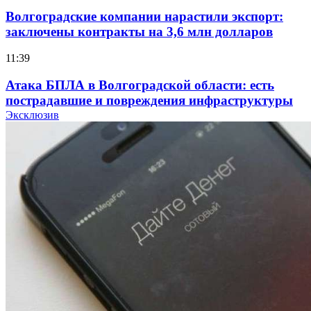
Волгоградские компании нарастили экспорт:
заключены контракты на 3,6 млн долларов
11:39
Атака БПЛА в Волгоградской области: есть
пострадавшие и повреждения инфраструктуры
Эксклюзив
12:01
Волгоградские вузы в топе зарплатного
рейтинга: ВолгГТУ и ВолгГМУ вошли в топ‑15
для химической отрасли и фармацевтики
18:39
В Красноармейском районе Волгограда стартует
конкурс на ремонт моста через Волго‑Донской
судоходный канал
12:28