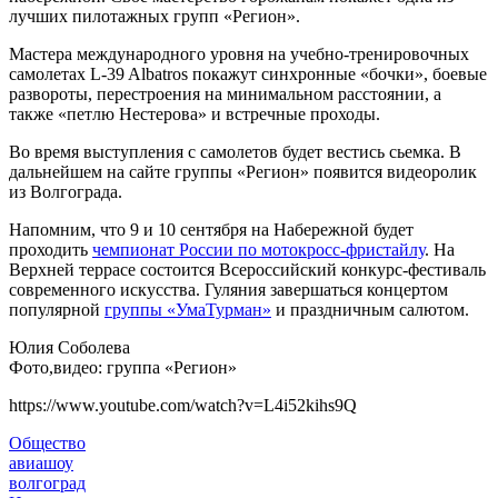
лучших пилотажных групп «Регион».
Мастера международного уровня на учебно-тренировочных
самолетах L-39 Albatros покажут синхронные «бочки», боевые
развороты, перестроения на минимальном расстоянии, а
также «петлю Нестерова» и встречные проходы.
Во время выступления с самолетов будет вестись сьемка. В
дальнейшем на сайте группы «Регион» появится видеоролик
из Волгограда.
Напомним, что 9 и 10 сентября на Набережной будет
проходить
чемпионат России по мотокросс-фристайлу
. На
Верхней террасе состоится Всероссийский конкурс-фестиваль
современного искусства. Гуляния завершаться концертом
популярной
группы «УмаТурман»
и праздничным салютом.
Юлия Соболева
Фото,видео: группа «Регион»
https://www.youtube.com/watch?v=L4i52kihs9Q
Общество
авиашоу
волгоград