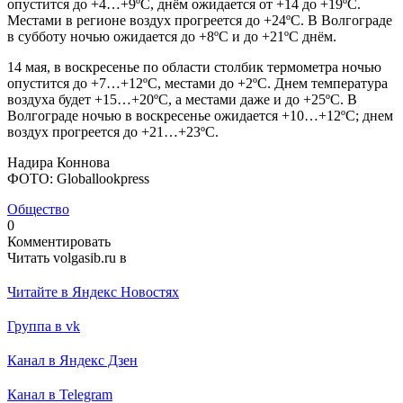
опустится до +4…+9ºС, днём ожидается от +14 до +19ºС.
Местами в регионе воздух прогреется до +24ºС. В Волгограде
в субботу ночью ожидается до +8ºС и до +21ºС днём.
14 мая, в воскресенье по области столбик термометра ночью
опустится до +7…+12ºС, местами до +2ºС. Днем температура
воздуха будет +15…+20ºС, а местами даже и до +25ºС. В
Волгограде ночью в воскресенье ожидается +10…+12ºС; днем
воздух прогреется до +21…+23ºС.
Надира Коннова
ФОТО: Globallookpress
Общество
0
Комментировать
Читать volgasib.ru в
Читайте в Яндекс Новостях
Группа в vk
Канал в Яндекс Дзен
Канал в Telegram