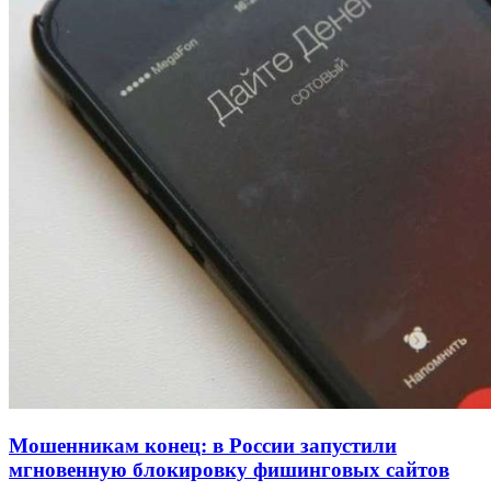
рейтинга: ВолгГТУ и ВолгГМУ вошли в топ‑15
для химической отрасли и фармацевтики
18:39
В Красноармейском районе Волгограда стартует
конкурс на ремонт моста через Волго‑Донской
судоходный канал
12:28
Фестиваль #ТриЧетыре в Волгограде пройдёт
11–13 сентября в рамках Года единства народов
России
Все новости
Мошенникам конец: в России запустили
мгновенную блокировку фишинговых сайтов