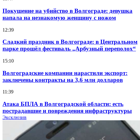
Покушение на убийство в Волгограде: девушка
напала на незнакомую женщину с ножом
12:39
Сладкий праздник в Волгограде: в Центральном
парке прошёл фестиваль „Арбузный переполох“
15:10
Волгоградские компании нарастили экспорт:
заключены контракты на 3,6 млн долларов
11:39
Атака БПЛА в Волгоградской области: есть
пострадавшие и повреждения инфраструктуры
Эксклюзив
12:01
Волгоградские вузы в топе зарплатного