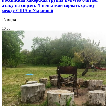
Российская хакерская группа EvilWeb считает
атаку на соцсеть Х попыткой сорвать сделку
между США и Украиной
13 марта
10:58