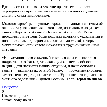
Единороссы принимают участие практически во всех
мероприятиях профилактической направленности, данная
акция не стала исключением.
Молодогвардейцы на улицах города напоминали жителям об
опасности употребления наркотиков, их главным лозунгом
стало: «Наркотик убивает! Останови убийство!». Всем
прохожим в этот день были розданы памятки с указанными в
них телефонами доверия и координатами служб, которые
могут помочь, если человек оказался в трудной жизненной
ситуации.
«Наркомания – это серьезный риск для жизни и здоровья
подростка, это фактор, угрожающий жизнеспособности
нации. Дети являются нашим будущим, и наша основная
задача — защитить их от этой беды», — прокомментировала
заместитель секретаря политсовета Урюпинского городского
местного отделения «Единой России»
Элла Чермашенцева.
Общество
0
Комментировать
Читать volgasib.ru в